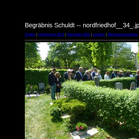
Begräbnis Schuldt -- nordfriedhof__34_.j
Erstes
|
Vorheriges Bild
|
Nächstes Bild
|
Letztes
|
Miniaturansichten